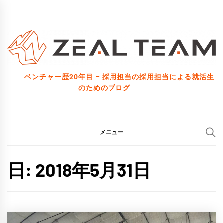
コ
ン
テ
ン
ツ
ベンチャー歴20年目 – 採用担当の採用担当による就活生
へ
のためのブログ
ス
キ
ッ
メニュー
プ
日:
2018年5月31日