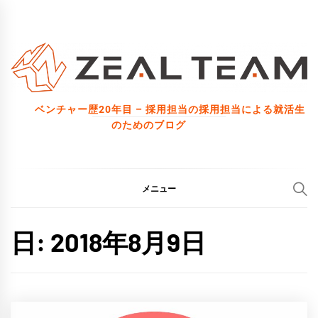
コ
ン
テ
ン
ツ
ベンチャー歴20年目 – 採用担当の採用担当による就活生
へ
のためのブログ
ス
キ
ッ
メニュー
プ
日:
2018年8月9日