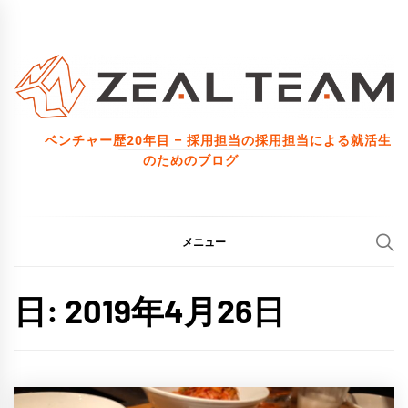
コ
ン
テ
ン
ツ
ベンチャー歴20年目 – 採用担当の採用担当による就活生
へ
のためのブログ
ス
キ
ッ
メニュー
プ
日:
2019年4月26日