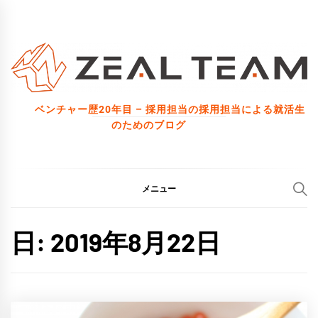
コ
ン
テ
ン
ツ
ベンチャー歴20年目 – 採用担当の採用担当による就活生
へ
のためのブログ
ス
キ
ッ
メニュー
プ
日:
2019年8月22日