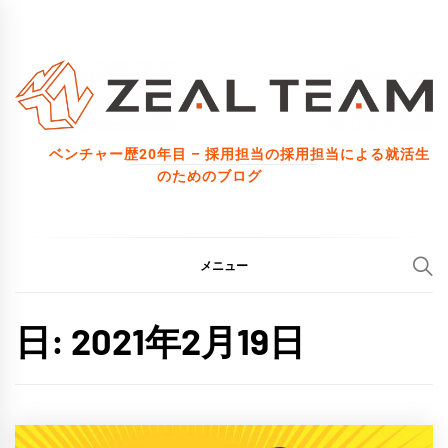
コ
ン
テ
ン
ツ
ベンチャー歴20年目 – 採用担当の採用担当による就活生
へ
のためのブログ
ス
キ
ッ
メニュー
プ
日:
2021年2月19日