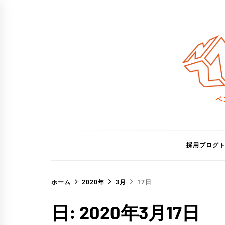
コ
ン
テ
ン
ツ
へ
ス
ベ
キ
ッ
プ
採用ブログ
ホーム
2020年
3月
17日
日:
2020年3月17日