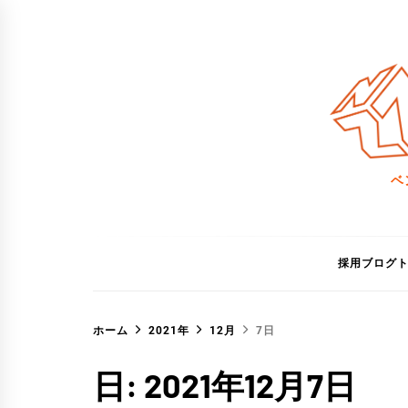
コ
ン
テ
ン
ツ
へ
ス
ベ
キ
ッ
プ
採用ブログ
ホーム
2021年
12月
7日
日:
2021年12月7日