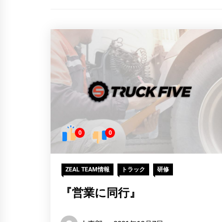
0
0
ZEAL TEAM情報
トラック
研修
『営業に同行』