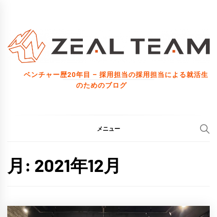
コ
ン
テ
ン
ツ
ベンチャー歴20年目 – 採用担当の採用担当による就活生
へ
のためのブログ
ス
キ
ッ
メニュー
プ
月:
2021年12月