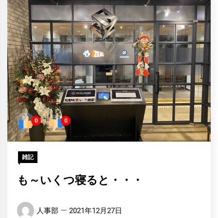
0
0
雑記
も～いくつ寝ると・・・
人事部
2021年12月27日