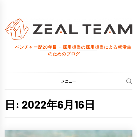
コ
ン
テ
ン
ツ
ベンチャー歴20年目 – 採用担当の採用担当による就活生
へ
のためのブログ
ス
キ
ッ
メニュー
プ
日:
2022年6月16日