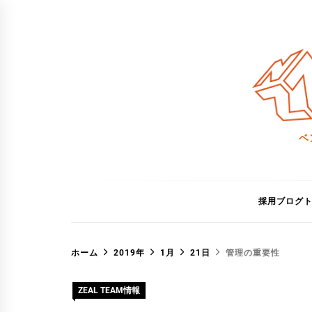
コ
ン
テ
ン
ツ
へ
ス
ベ
キ
ッ
プ
採用ブログ
ホーム
2019年
1月
21日
管理の重要性
ZEAL TEAM情報