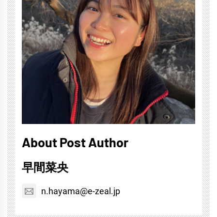
About Post Author
早間菜央
n.hayama@e-zeal.jp