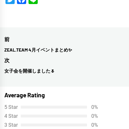
投
前
稿
ZEAL.TEAM 4月イベントまとめ✨
前
ナ
の
次
投
ビ
女子会を開催しました🌷
次
稿:
ゲ
の
投
ー
Average Rating
稿:
シ
5 Star
0%
ョ
4 Star
0%
ン
3 Star
0%