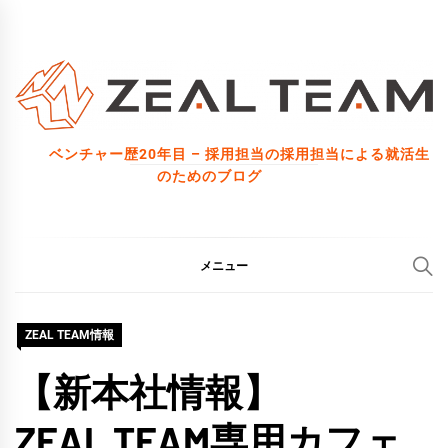
コ
ン
テ
ン
ツ
ベンチャー歴20年目 – 採用担当の採用担当による就活生
へ
のためのブログ
ス
キ
ッ
メニュー
プ
ZEAL TEAM情報
【新本社情報】
ZEAL.TEAM専用カフェ