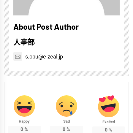
About Post Author
人事部
s.obu@e-zeal.jp
Happy
Sad
Excited
0
%
0
%
0
%