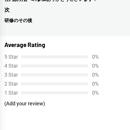
稿
前
ナ
の
次
投
ビ
研修のその後
次
稿:
ゲ
の
投
ー
Average Rating
稿:
シ
5 Star
0%
ョ
4 Star
0%
ン
3 Star
0%
2 Star
0%
1 Star
0%
(Add your review)