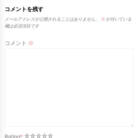
コメントを残す
メールアドレスが公開されることはありません。
※
が付いている
欄は必須項目です
コメント
※
1
2
3
4
5
Rating
*