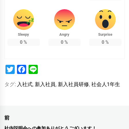
Sleepy
Angry
Surprise
0
%
0
%
0
%
Twitter
Facebook
Line
タグ:
入社式
,
新入社員
,
新入社員研修
,
社会人1年生
投
前
社内説明会への参加ありがとうございます！