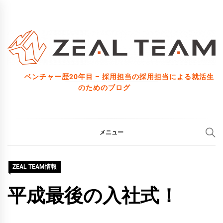
コ
ン
テ
ン
ツ
ベンチャー歴20年目 – 採用担当の採用担当による就活生
へ
のためのブログ
ス
キ
ッ
メニュー
プ
ZEAL TEAM情報
平成最後の入社式！