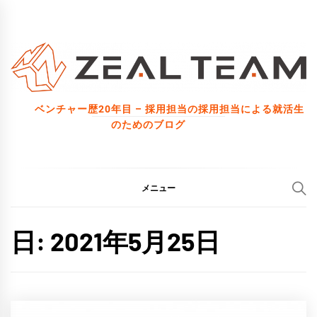
コ
ン
テ
ン
ツ
ベンチャー歴20年目 – 採用担当の採用担当による就活生
へ
のためのブログ
ス
キ
ッ
メニュー
プ
日:
2021年5月25日