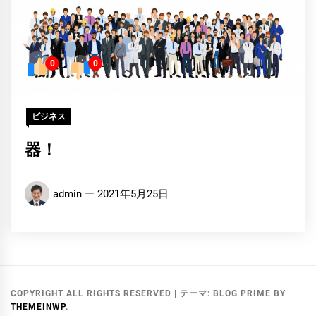
0
0
ビジネス
器！
admin
2021年5月25日
COPYRIGHT ALL RIGHTS RESERVED
|
テーマ:
BLOG PRIME
BY
THEMEINWP
.