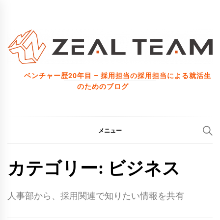
コ
ン
テ
ン
ツ
ベンチャー歴20年目 – 採用担当の採用担当による就活生
へ
のためのブログ
ス
キ
ッ
メニュー
プ
カテゴリー:
ビジネス
人事部から、採用関連で知りたい情報を共有