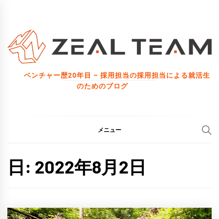
コ
ン
テ
ン
ツ
ベンチャー歴20年目 – 採用担当の採用担当による就活生
へ
のためのブログ
ス
キ
ッ
メニュー
プ
日:
2022年8月2日