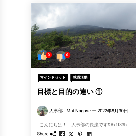
0
0
マインドセット
就職活動
目標と目的の違い ①
人事部 - Mai Nagase
2022年8月30日
こんにちは！ 人事部の長瀬です&#x1f33b...
Share