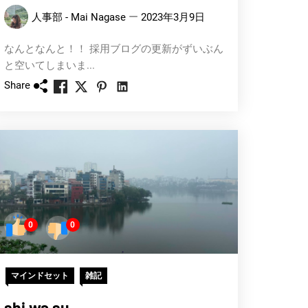
人事部 - Mai Nagase
2023年3月9日
なんとなんと！！ 採用ブログの更新がずいぶん
と空いてしまいま...
Share
0
0
マインドセット
雑記
shi wa su