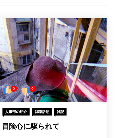
0
0
人事部の紹介
就職活動
雑記
冒険心に駆られて