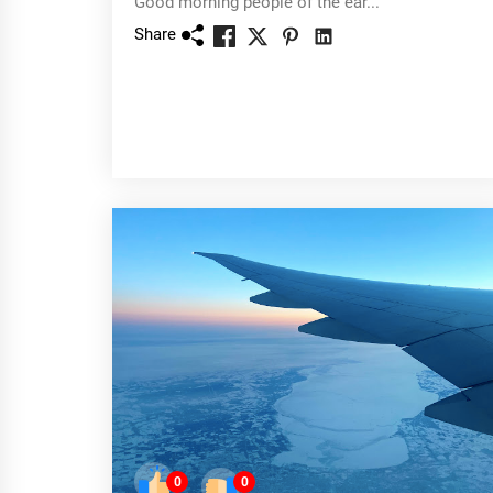
Good morning people of the ear...
Share
0
0