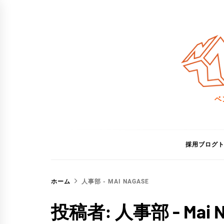
コ
ン
テ
ン
ツ
へ
ス
ベ
キ
ッ
プ
採用ブログ
ホーム
人事部 - MAI NAGASE
投稿者:
人事部 - Mai 