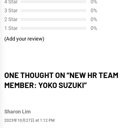
4 Star
0%
ン
3 Star
0%
2 Star
0%
1 Star
0%
(Add your review)
ONE THOUGHT ON “
NEW HR TEAM
MEMBER: YOKO SUZUKI
”
Sharon Lim
2023年10月27日 at 1:12 PM