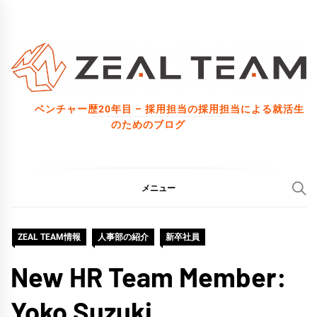
コ
ン
テ
ン
ツ
ベンチャー歴20年目 – 採用担当の採用担当による就活生
へ
のためのブログ
ス
キ
ッ
メニュー
プ
ZEAL TEAM情報
人事部の紹介
新卒社員
New HR Team Member:
Yoko Suzuki