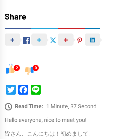
Share
2
0
Twitter
Facebook
Line
Read Time:
1 Minute, 37 Second
Hello everyone, nice to meet you!
皆さん、こんにちは！初めまして。