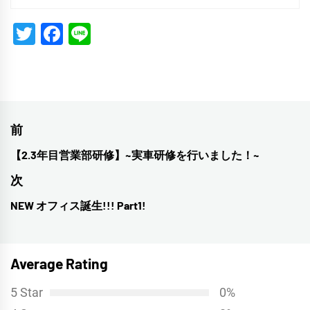
Twitter
Facebook
Line
投
前
稿
【2.3年目営業部研修】~実車研修を行いました！~
前
ナ
の
次
投
ビ
NEW オフィス誕生!!! Part1!
次
稿:
ゲ
の
投
ー
Average Rating
稿:
シ
5 Star
0%
ョ