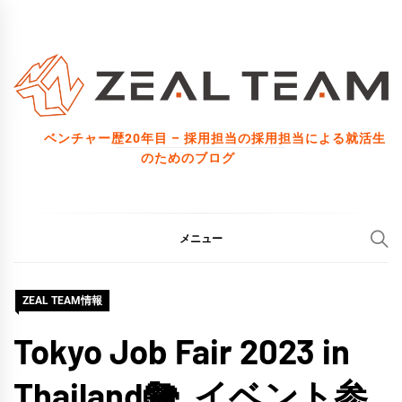
コ
ン
テ
ン
ツ
ベンチャー歴20年目 – 採用担当の採用担当による就活生
へ
のためのブログ
ス
キ
ッ
メニュー
プ
ZEAL TEAM情報
Tokyo Job Fair 2023 in
Thailand🐘, イベント参