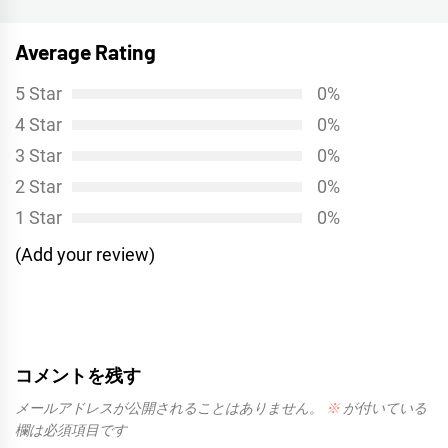
投
ー
稿:
シ
Average Rating
ョ
5 Star
0%
ン
4 Star
0%
3 Star
0%
2 Star
0%
1 Star
0%
(Add your review)
コメントを残す
メールアドレスが公開されることはありません。
※
が付いている
欄は必須項目です