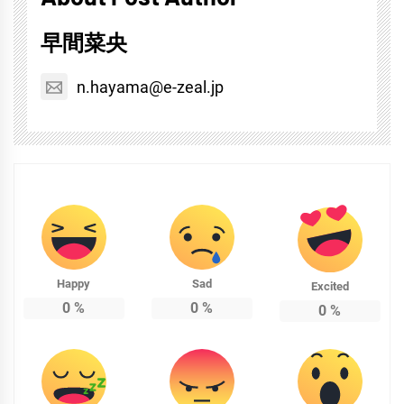
早間菜央
n.hayama@e-zeal.jp
Happy
Sad
Excited
0
%
0
%
0
%