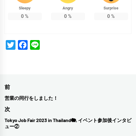
Sleepy
Angry
Surprise
0
%
0
%
0
%
Twitter
Facebook
Line
投
前
稿
営業の同行をしました！
前
ナ
の
次
投
ビ
Tokyo Job Fair 2023 in Thailand🐘, イベント参加後インタビ
次
稿:
ュー②
ゲ
の