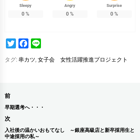
Sleepy
Angry
Surprise
0
%
0
%
0
%
Twitter
Facebook
Line
タグ:
串カツ
,
女子会 女性活躍推進プロジェクト
投
前
稿
早期選考へ・・・
前
ナ
の
次
投
ビ
入社後の温かいおもてなし ～銀座高級店と新卒採用生と
次
稿:
中途採用の私～