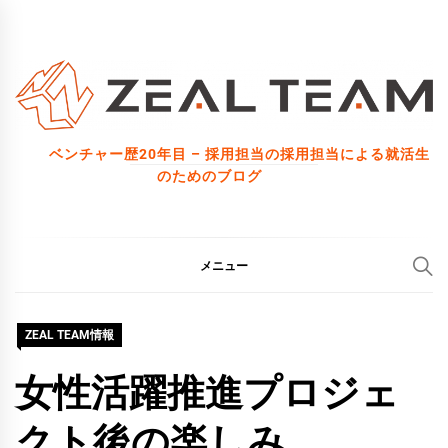
コ
ン
テ
ン
ツ
ベンチャー歴20年目 – 採用担当の採用担当による就活生
へ
のためのブログ
ス
キ
ッ
メニュー
プ
ZEAL TEAM情報
女性活躍推進プロジェ
クト後の楽しみ…