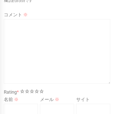
欄は必須項目です
コメント
※
1
2
3
4
5
Rating
*
名前
※
メール
※
サイト