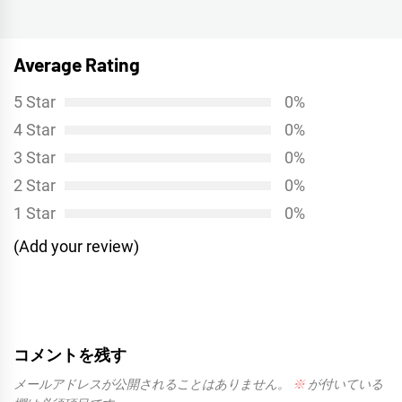
ゲ
の
投
ー
稿:
シ
Average Rating
ョ
5 Star
0%
ン
4 Star
0%
3 Star
0%
2 Star
0%
1 Star
0%
(Add your review)
コメントを残す
メールアドレスが公開されることはありません。
※
が付いている