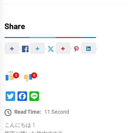
Share
0
0
Twitter
Facebook
Line
Read Time:
11 Second
こんにちは！