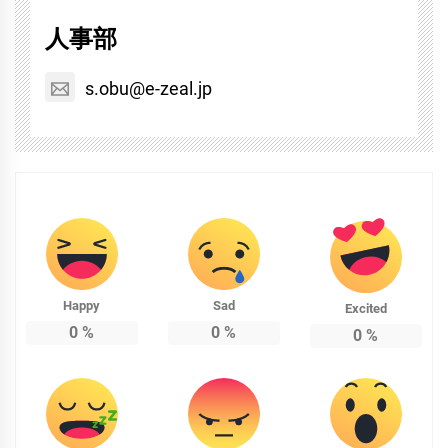
人事部
s.obu@e-zeal.jp
Happy
Sad
Excited
0
%
0
%
0
%