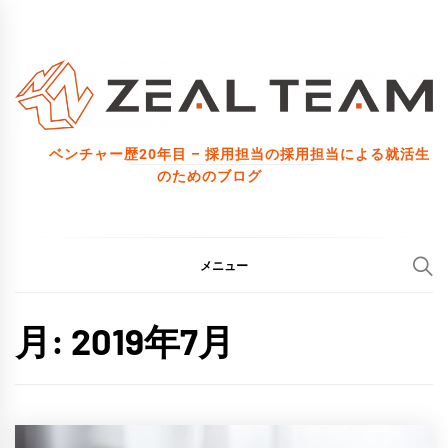
コ
ン
テ
ン
ツ
ベンチャー歴20年目 – 採用担当の採用担当による就活生
へ
のためのブログ
ス
キ
ッ
メニュー
プ
月:
2019年7月