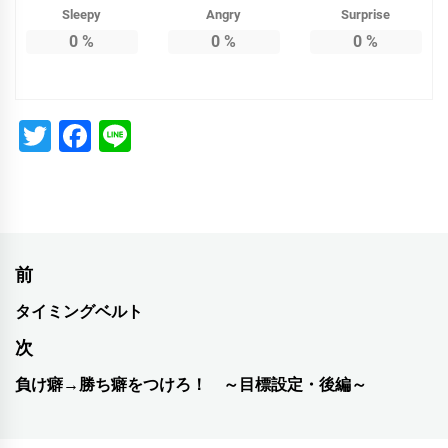
Sleepy
Angry
Surprise
0
%
0
%
0
%
Twitter
Facebook
Line
投
前
稿
タイミングベルト
前
ナ
の
次
投
ビ
負け癖→勝ち癖をつけろ！ ～目標設定・後編～
次
稿:
ゲ
の
投