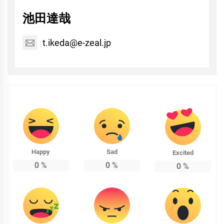
池田達哉
t.ikeda@e-zeal.jp
Happy
Sad
Excited
0
%
0
%
0
%