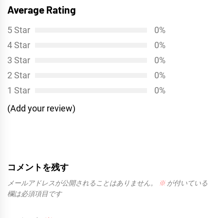
ー
Average Rating
稿:
シ
5 Star
0%
ョ
4 Star
0%
ン
3 Star
0%
2 Star
0%
1 Star
0%
(Add your review)
コメントを残す
メールアドレスが公開されることはありません。
※
が付いている
欄は必須項目です