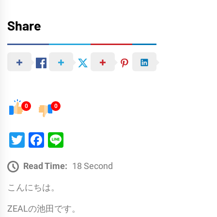
Share
0
0
Twitter
Facebook
Line
Read Time:
18 Second
こんにちは。
ZEALの池田です。