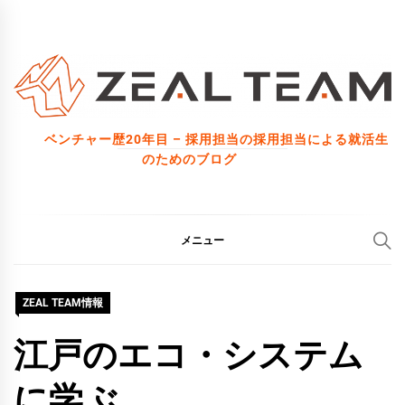
コ
ン
テ
ン
ツ
ベンチャー歴20年目 – 採用担当の採用担当による就活生
へ
のためのブログ
ス
キ
ッ
メニュー
プ
ZEAL TEAM情報
江戸のエコ・システム
に学ぶ