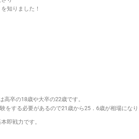
さを知りました！
、
は高卒の18歳や大卒の22歳です。
経験をする必要があるので21歳から25．6歳が相場にな
基本即戦力です。