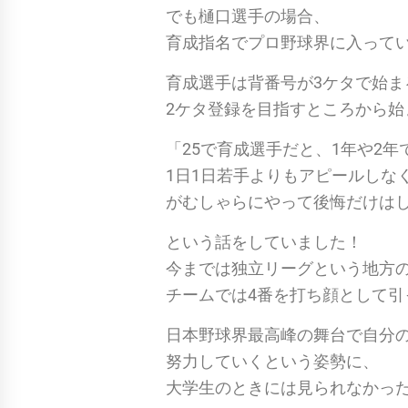
でも樋口選手の場合、
育成指名でプロ野球界に入って
育成選手は背番号が3ケタで始
2ケタ登録を目指すところから始
「25で育成選手だと、1年や2
1日1日若手よりもアピールしな
がむしゃらにやって後悔だけは
という話をしていました！
今までは独立リーグという地方
チームでは4番を打ち顔として引
日本野球界最高峰の舞台で自分
努力していくという姿勢に、
大学生のときには見られなかっ