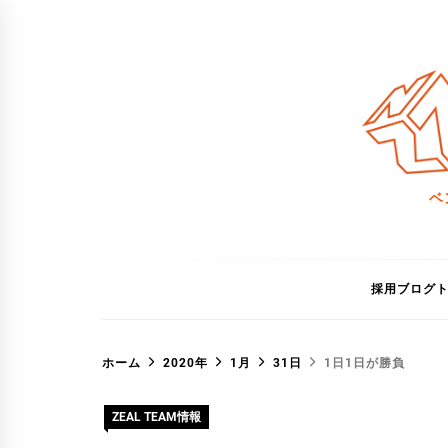
コ
ン
テ
ン
ツ
へ
ス
ベ
キ
ッ
プ
採用ブログ
ホーム
2020年
1月
31日
1日1日が勝負
ZEAL TEAM情報