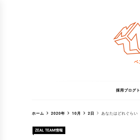
コ
ン
テ
ン
ツ
へ
ス
ベ
キ
ッ
プ
採用ブログ
ホーム
2020年
10月
2日
あなたはどれぐらい
ZEAL TEAM情報