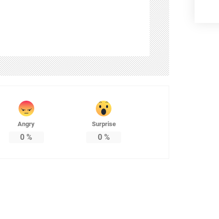
Angry
Surprise
0
%
0
%