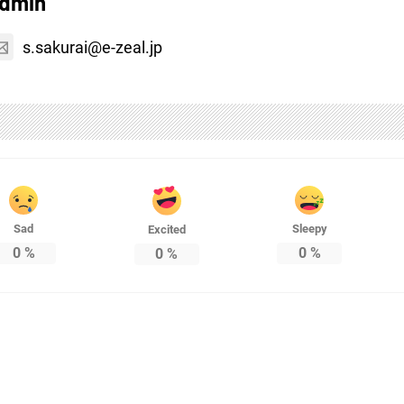
dmin
s.sakurai@e-zeal.jp
Sad
Sleepy
Excited
0
%
0
%
0
%