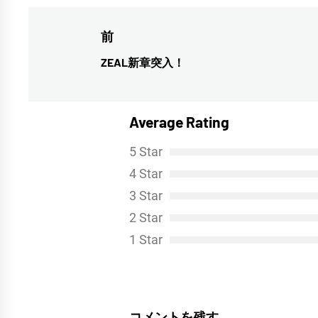
投
前
稿
ZEAL新章突入！
前
ナ
の
投
ビ
Average Rating
稿:
ゲ
5 Star
ー
4 Star
シ
3 Star
ョ
2 Star
ン
1 Star
コメントを残す