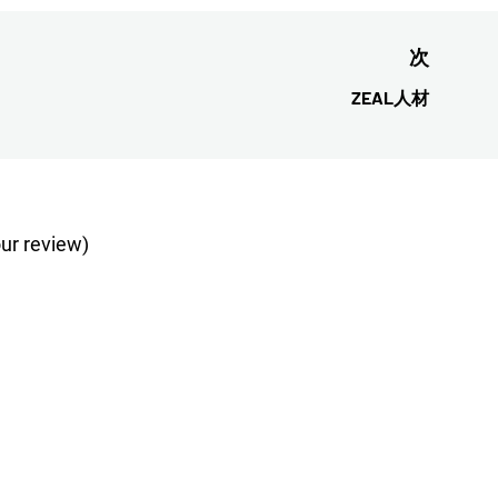
次
ZEAL人材
次
の
投
稿:
ur review)