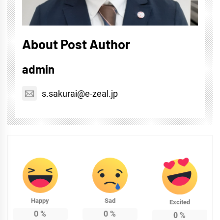
About Post Author
admin
s.sakurai@e-zeal.jp
Happy
Sad
Excited
0
%
0
%
0
%