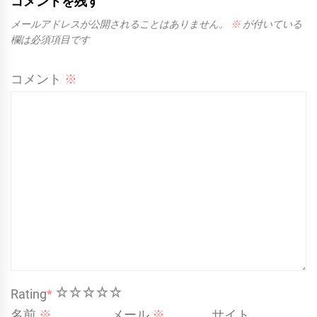
コメントを残す
メールアドレスが公開されることはありません。
※
が付いている
欄は必須項目です
コメント
※
1
2
3
4
5
Rating
*
名前
※
メール
※
サイト