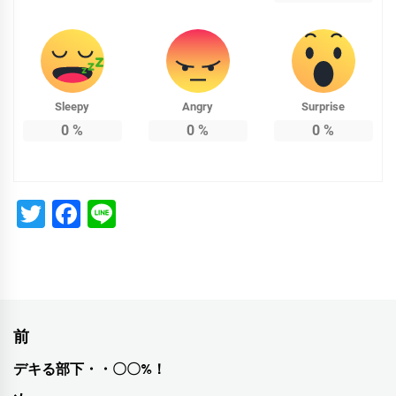
Sleepy
Angry
Surprise
0
%
0
%
0
%
Twitter
Facebook
Line
投
前
稿
デキる部下・・〇〇%！
前