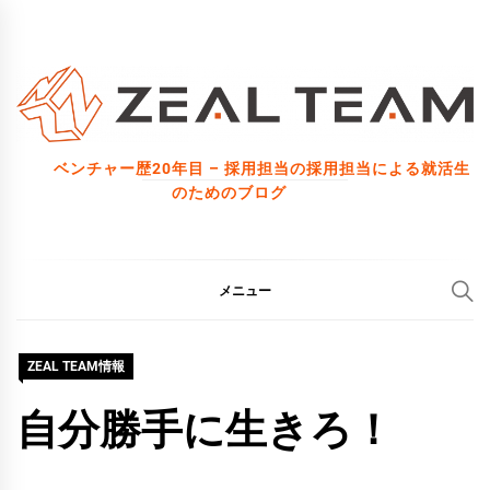
コ
ン
テ
ン
ツ
ベンチャー歴20年目 – 採用担当の採用担当による就活生
へ
のためのブログ
ス
キ
ッ
メニュー
プ
ZEAL TEAM情報
自分勝手に生きろ！