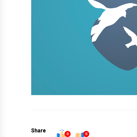
Share
0
0