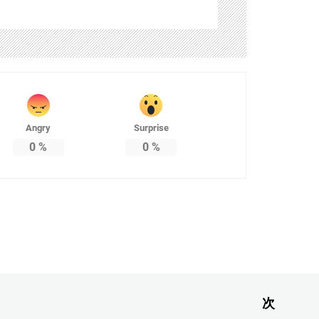
Angry
Surprise
0
%
0
%
次