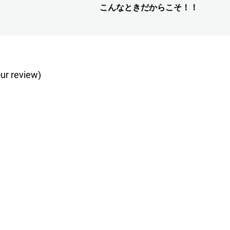
こんなときだからこそ！！
次
の
投
稿:
ur review)