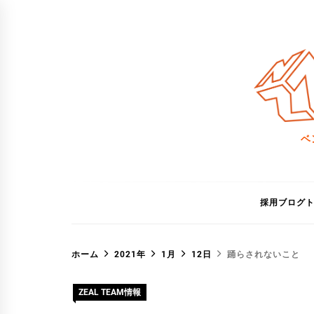
コ
ン
テ
ン
ツ
へ
ス
ベ
キ
ッ
プ
採用ブログ
ホーム
2021年
1月
12日
踊らされないこと
ZEAL TEAM情報