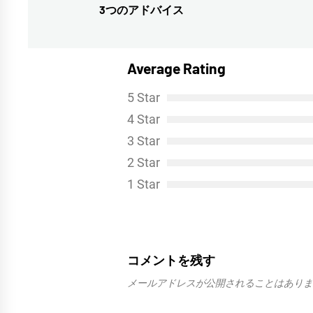
稿
3つのアドバイス
前
ナ
の
投
ビ
Average Rating
稿:
ゲ
5 Star
ー
4 Star
シ
3 Star
ョ
2 Star
ン
1 Star
コメントを残す
メールアドレスが公開されることはありま