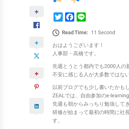
Twitter
Facebook
Line
Read Time:
11 Second
おはようございます！
人事部・高橋です。
先週とうとう都内でも2000人
不安に感じる人が大多数ではな
以前ブログでも少し書いたかも
ZEALでは、自由参加のe-learn
先週も朝からみっちり勉強して
研修が始まって最初の時間に社
す。