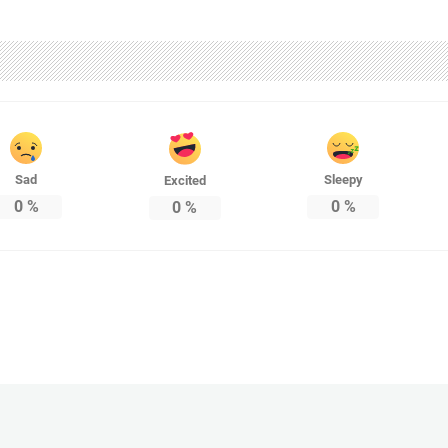
Sad
Sleepy
Excited
0
%
0
%
0
%