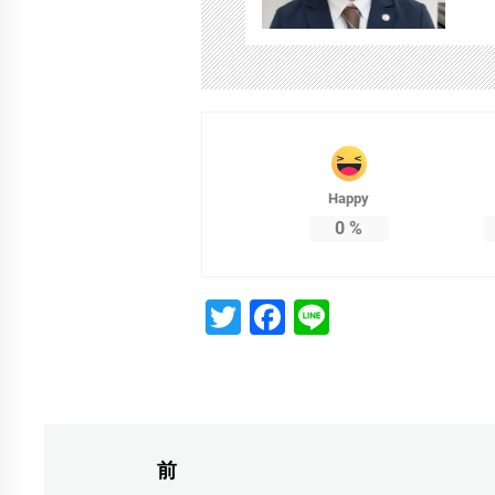
Happy
0
%
Twitter
Facebook
Line
投
前