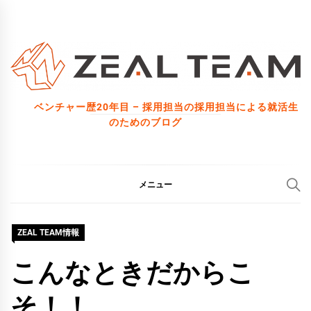
コ
ン
テ
ン
ツ
ベンチャー歴20年目 – 採用担当の採用担当による就活生
へ
のためのブログ
ス
キ
ッ
メニュー
プ
ZEAL TEAM情報
こんなときだからこ
そ！！