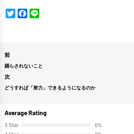
Twitter
Facebook
Line
投
前
稿
踊らされないこと
前
ナ
の
次
投
ビ
どうすれば「努力」できるようになるのか
次
稿:
ゲ
の
投
ー
Average Rating
稿:
シ
5 Star
0%
ョ