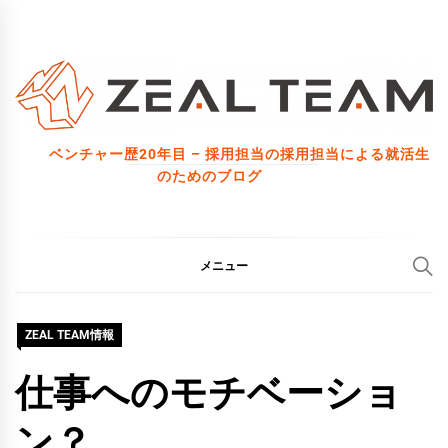
コ
ン
テ
ン
ツ
ベンチャー歴20年目 – 採用担当の採用担当による就活生
へ
のためのブログ
ス
キ
ッ
メニュー
プ
ZEAL TEAM情報
仕事へのモチベーショ
ン？