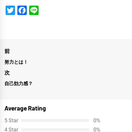
Twitter
Facebook
Line
投
前
稿
努力とは！
前
ナ
の
次
投
ビ
自己効力感？
次
稿:
ゲ
の
投
ー
Average Rating
稿:
シ
5 Star
0%
ョ
4 Star
0%