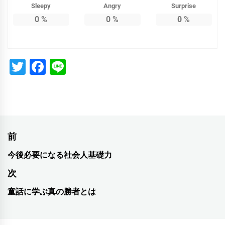
Sleepy
Angry
Surprise
0
%
0
%
0
%
Twitter
Facebook
Line
投
前
稿
今後必要になる社会人基礎力
前
ナ
の
次
投
ビ
童話に学ぶ真の勝者とは
次
稿:
ゲ
の
投