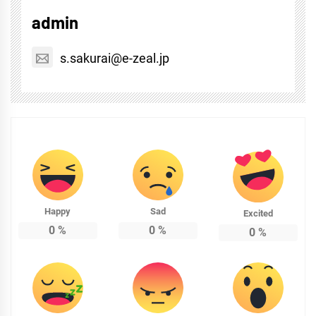
admin
s.sakurai@e-zeal.jp
Happy
Sad
Excited
0
%
0
%
0
%