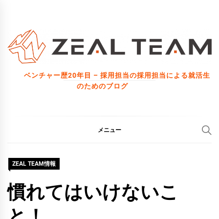
コ
ン
テ
ン
ツ
ベンチャー歴20年目 – 採用担当の採用担当による就活生
へ
のためのブログ
ス
キ
ッ
メニュー
プ
ZEAL TEAM情報
慣れてはいけないこ
と！