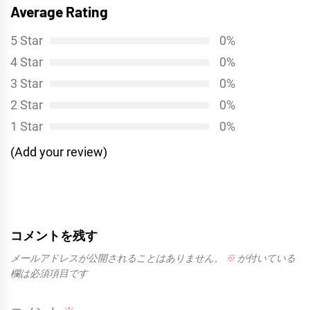
ー
Average Rating
稿:
シ
5 Star
0%
ョ
4 Star
0%
ン
3 Star
0%
2 Star
0%
1 Star
0%
(Add your review)
コメントを残す
メールアドレスが公開されることはありません。
※
が付いている
欄は必須項目です