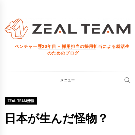
コ
ン
テ
ン
ツ
ベンチャー歴20年目 – 採用担当の採用担当による就活生
へ
のためのブログ
ス
キ
ッ
メニュー
プ
ZEAL TEAM情報
日本が生んだ怪物？