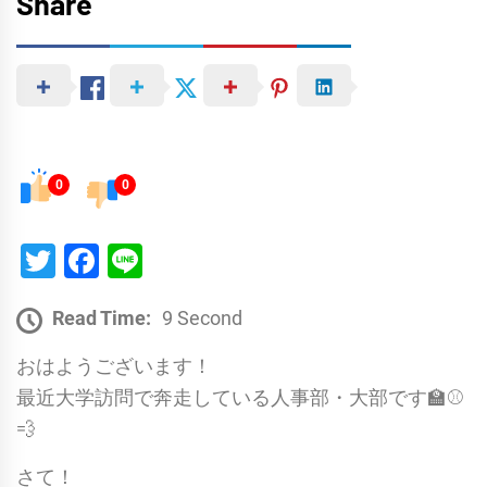
Share
0
0
Twitter
Facebook
Line
Read Time:
9 Second
おはようございます！
最近大学訪問で奔走している人事部・大部です🏫⚾
💨
さて！