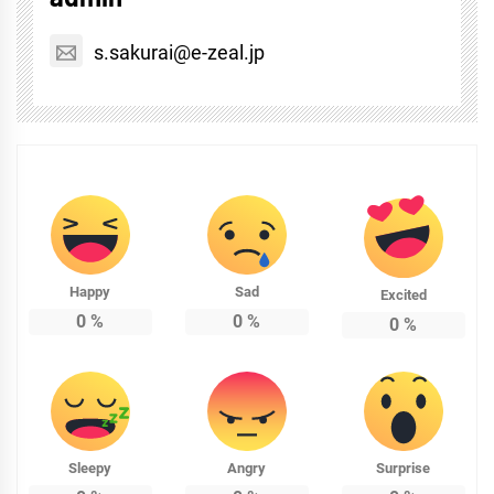
s.sakurai@e-zeal.jp
Happy
Sad
Excited
0
%
0
%
0
%
Sleepy
Angry
Surprise