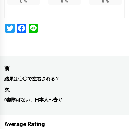
0
%
0
%
0
%
Twitter
Facebook
Line
投
前
稿
結果は〇〇で左右される？
前
ナ
の
次
投
ビ
9割学ばない、日本人へ告ぐ
次
稿:
ゲ
の
投
ー
Average Rating
稿: