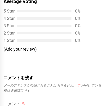
Average Rating
稿:
シ
5 Star
0%
ョ
4 Star
0%
ン
3 Star
0%
2 Star
0%
1 Star
0%
(Add your review)
コメントを残す
メールアドレスが公開されることはありません。
※
が付いている
欄は必須項目です
コメント
※