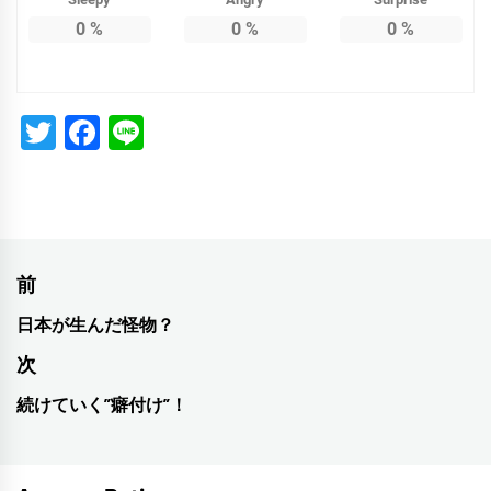
0
%
0
%
0
%
Twitter
Facebook
Line
投
前
稿
日本が生んだ怪物？
前
ナ
の
次
投
ビ
続けていく”癖付け”！
次
稿:
ゲ
の
投
ー