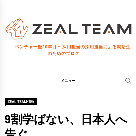
コ
ン
テ
ン
ツ
ベンチャー歴20年目 – 採用担当の採用担当による就活生
へ
のためのブログ
ス
キ
ッ
メニュー
プ
ZEAL TEAM情報
9割学ばない、日本人へ
告ぐ