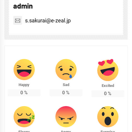
admin
s.sakurai@e-zeal.jp
Happy
Sad
Excited
0
%
0
%
0
%
Sleepy
Angry
Surprise