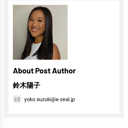
About Post Author
鈴木陽子
yoko.suzuki@e-zeal.jp