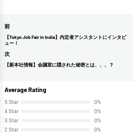
投
前
稿
【Tokyo Job Fair in India】内定者アシスタントにインタビ
前
ュー！
ナ
の
次
投
ビ
稿:
【新本社情報】会議室に隠された秘密とは、、、？
次
ゲ
の
ー
投
シ
Average Rating
稿:
ョ
5 Star
0%
ン
4 Star
0%
3 Star
0%
2 Star
0%