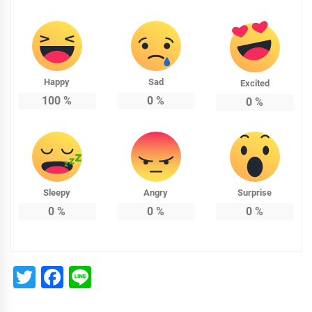
Happy
Sad
Excited
100
%
0
%
0
%
Sleepy
Angry
Surprise
0
%
0
%
0
%
Twitter
Facebook
Line