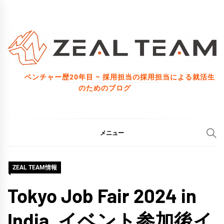
コ
ン
テ
ン
ツ
ベンチャー歴20年目 – 採用担当の採用担当による就活生
へ
のためのブログ
ス
キ
ッ
メニュー
プ
ZEAL TEAM情報
Tokyo Job Fair 2024 in
India, イベント参加後イ