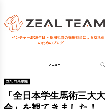
コ
ン
テ
ン
ツ
ベンチャー歴20年目 – 採用担当の採用担当による就活生
へ
のためのブログ
ス
キ
ッ
メニュー
プ
ZEAL TEAM情報
「全日本学生馬術三大大
会」を観てきました！