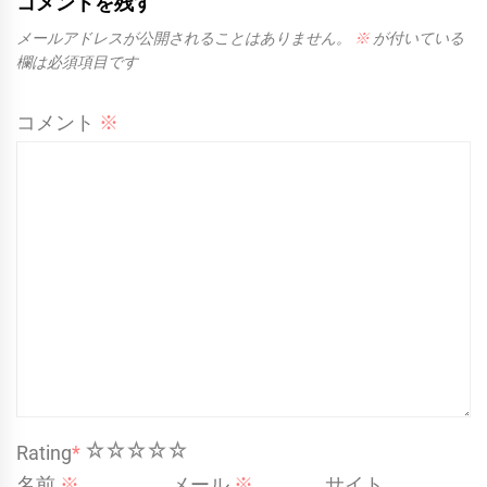
コメントを残す
メールアドレスが公開されることはありません。
※
が付いている
欄は必須項目です
コメント
※
1
2
3
4
5
Rating
*
名前
※
メール
※
サイト