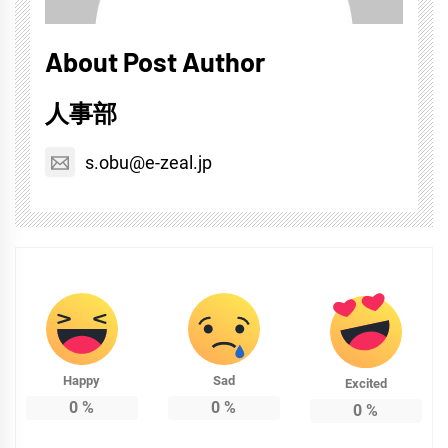
About Post Author
人事部
s.obu@e-zeal.jp
Happy
Sad
Excited
0
%
0
%
0
%