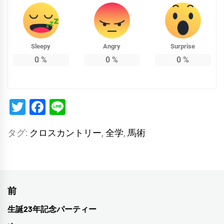
Sleepy
Angry
Surprise
0
%
0
%
0
%
Twitter
Facebook
Line
タグ:
クロスカントリー
,
全学
,
馬術
投
前
稿
生誕23年記念パーティー
前