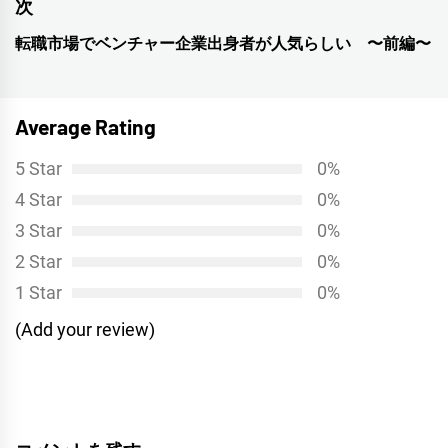
ナ
の
次
投
ビ
転職市場でベンチャー企業出身者が人気らしい 〜前編〜
次
稿:
ゲ
の
投
ー
Average Rating
稿:
シ
5 Star
0%
ョ
4 Star
0%
ン
3 Star
0%
2 Star
0%
1 Star
0%
(Add your review)