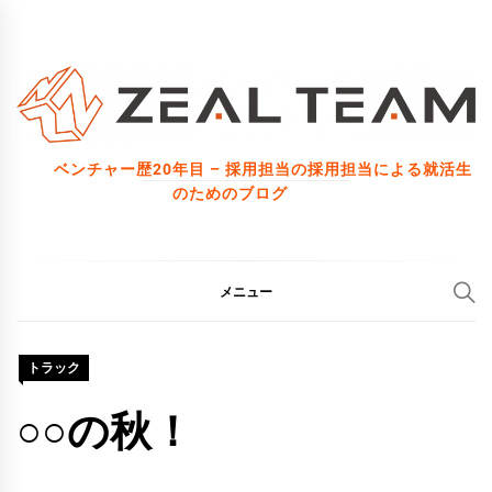
コ
ン
テ
ン
ツ
ベンチャー歴20年目 – 採用担当の採用担当による就活生
へ
のためのブログ
ス
キ
ッ
メニュー
プ
トラック
○○の秋！