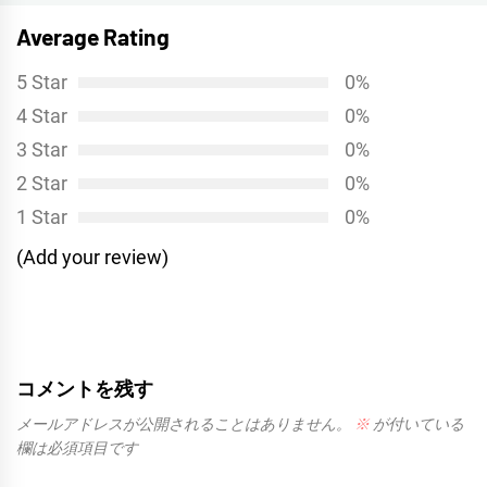
シ
投
Average Rating
稿:
ョ
5 Star
0%
ン
4 Star
0%
3 Star
0%
2 Star
0%
1 Star
0%
(Add your review)
コメントを残す
メールアドレスが公開されることはありません。
※
が付いている
欄は必須項目です