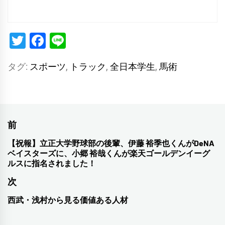
Twitter
Facebook
Line
タグ:
スポーツ
,
トラック
,
全日本学生
,
馬術
投
前
稿
【祝報】立正大学野球部の後輩、伊藤 裕季也くんがDeNA
前
ベイスターズに、小郷 裕哉くんが楽天ゴールデンイーグ
ナ
の
ルスに指名されました！
投
ビ
次
稿:
ゲ
西武・浅村から見る価値ある人材
次
ー
の