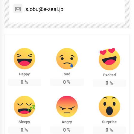
s.obu@e-zeal.jp
Happy
Sad
Excited
0
%
0
%
0
%
Sleepy
Angry
Surprise
0
%
0
%
0
%