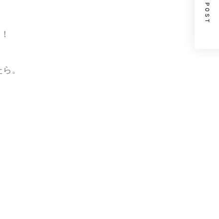
NEXT POST
た！
たら。