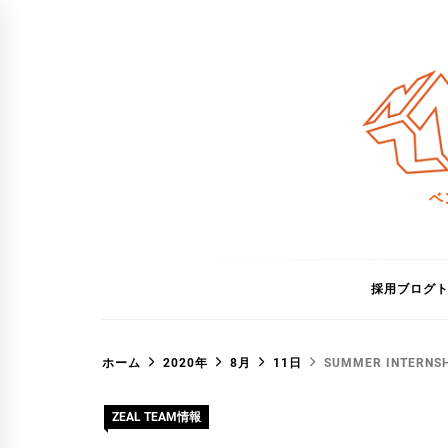
コ
ン
テ
ン
ツ
へ
ス
ベ
キ
ッ
プ
採用ブログ
ホーム
2020年
8月
11日
SUMMER INTERN
ZEAL TEAM情報