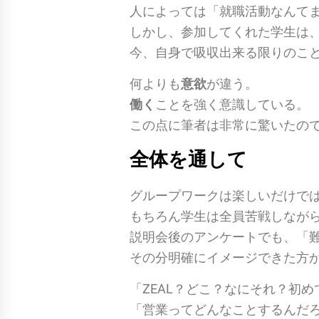
人によっては「就職活動なんて
しかし、参加してくれた学生は
今、自身で吸収出来る限りのこ
何よりも
意欲
が違う。
働く
ことを強く意識している。
この点に筆者は非常に驚いたの
全体を通して
グループワークは楽しいだけで
もちろん学生は全員苦戦しなが
説明会後のアンケートでも、「
その分明確にイメージできた方
「ZEAL？どこ？なにそれ？初
「営業ってどんなことするんだ