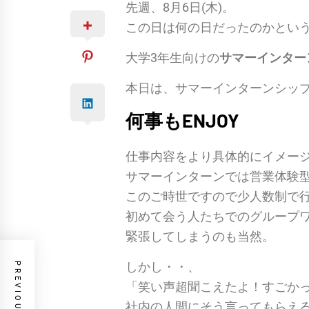
先週、8月6日(木)。
この日は何の日だったのかとい
大学3年生向けの
サマーインター
本日は、サマーインターンシッ
何事もENJOY
仕事内容をより具体的にイメー
サマーインターンでは営業体験
このご時世ですので少人数制で
初めて会う人たちでのグループ
緊張してしまうのも当然。
しかし・・、
「笑い声超聞こえたよ！すごか
社内の人間にそう言ってもらえ