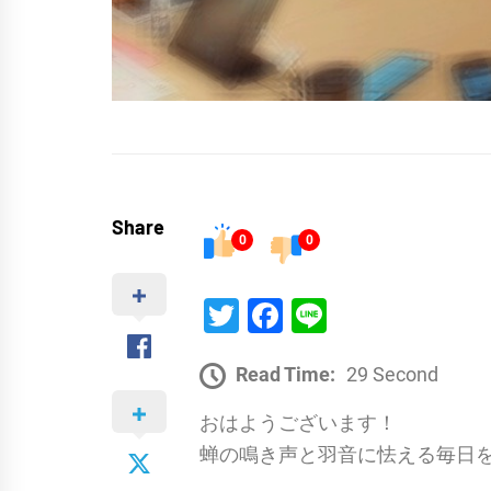
Share
0
0
Twitter
Facebook
Line
Read Time:
29 Second
おはようございます！
蝉の鳴き声と羽音に怯える毎日を