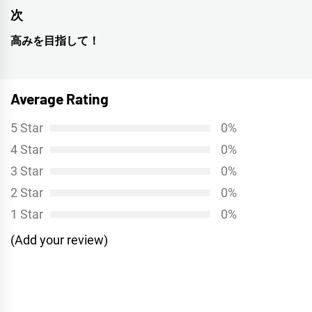
ナ
の
次
投
ビ
高みを目指して！
次
稿:
ゲ
の
投
ー
Average Rating
稿:
シ
5 Star
0%
ョ
4 Star
0%
ン
3 Star
0%
2 Star
0%
1 Star
0%
(Add your review)