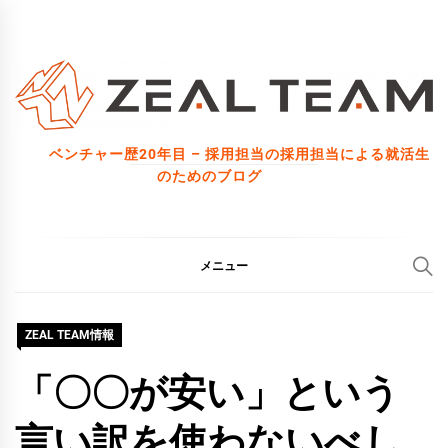
コ
ン
テ
ン
ツ
ベンチャー歴20年目 – 採用担当の採用担当による就活生
へ
のためのブログ
ス
キ
ッ
メニュー
プ
ZEAL TEAM情報
「〇〇が安い」という
言い訳を使わないべし