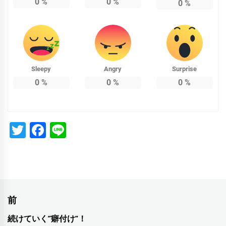
0
%
0
%
0
%
Sleepy
Angry
Surprise
0
%
0
%
0
%
Twitter
Facebook
Line
投
前
稿
続けていく”癖付け”！
前