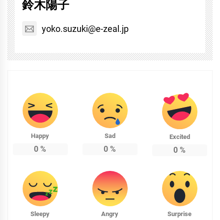
鈴木陽子
yoko.suzuki@e-zeal.jp
Happy
Sad
Excited
0
%
0
%
0
%
Sleepy
Angry
Surprise