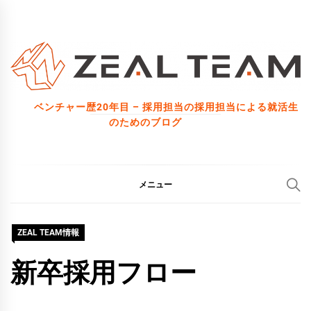
コ
ン
テ
ン
ツ
ベンチャー歴20年目 – 採用担当の採用担当による就活生
へ
のためのブログ
ス
キ
ッ
メニュー
プ
ZEAL TEAM情報
新卒採用フロー