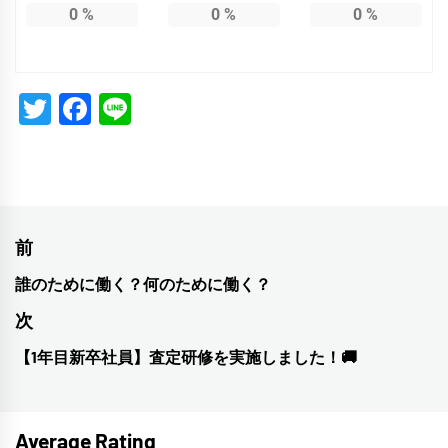
0
%
0
%
0
%
Twitter
Facebook
Line
投
前
稿
誰のために働く？何のために働く？
前
ナ
の
次
投
ビ
【1年目新卒社員】査定研修を実施しました！🚚
次
稿:
ゲ
の
投
ー
Average Rating
稿: