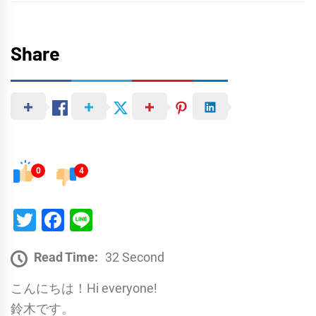
Share
0
4
Twitter
Facebook
Line
Read Time:
32 Second
こんにちは！Hi everyone!
鈴木です。