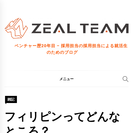
コ
ン
テ
ン
ツ
ベンチャー歴20年目 – 採用担当の採用担当による就活生
へ
のためのブログ
ス
キ
ッ
メニュー
プ
雑記
フィリピンってどんな
ところ？