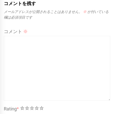
コメントを残す
メールアドレスが公開されることはありません。
※
が付いている
欄は必須項目です
コメント
※
1
2
3
4
5
Rating
*