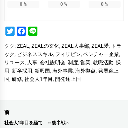
0
%
0
%
0
%
Twitter
Facebook
Line
タグ:
ZEAL
,
ZEALの文化
,
ZEAL人事部
,
ZEAL愛
,
トラ
ック
,
ビジネススキル
,
フィリピン
,
ベンチャー企業
,
リユース
,
人事
,
会社説明会
,
制度
,
営業
,
就職活動
,
採
用
,
新卒採用
,
新興国
,
海外事業
,
海外拠点
,
発展途上
国
,
研修
,
社会人1年目
,
開発途上国
投
前
稿
社会人1年目を経て ～後半戦～
前