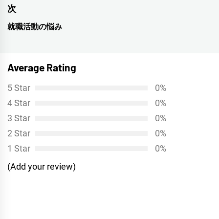
ナ
の
次
投
ビ
就職活動の悩み
次
稿:
ゲ
の
投
ー
Average Rating
稿:
シ
5 Star
0%
ョ
4 Star
0%
ン
3 Star
0%
2 Star
0%
1 Star
0%
(Add your review)