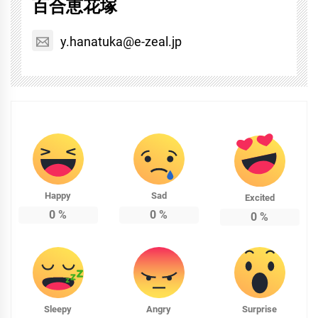
百合恵花塚
y.hanatuka@e-zeal.jp
Happy
Sad
Excited
0
%
0
%
0
%
Sleepy
Angry
Surprise