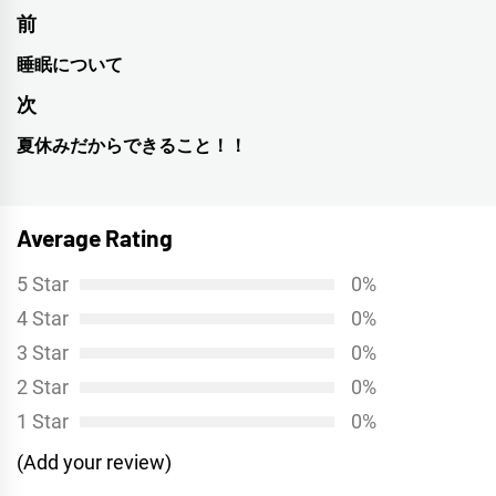
投
前
稿
睡眠について
前
ナ
の
次
投
ビ
夏休みだからできること！！
次
稿:
ゲ
の
投
ー
Average Rating
稿:
シ
5 Star
0%
ョ
4 Star
0%
ン
3 Star
0%
2 Star
0%
1 Star
0%
(Add your review)