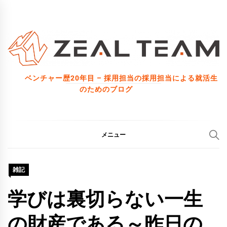
コ
ン
テ
ン
ツ
ベンチャー歴20年目 – 採用担当の採用担当による就活生
へ
のためのブログ
ス
キ
ッ
メニュー
プ
雑記
学びは裏切らない一生
の財産である～昨日の