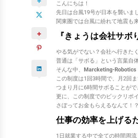
こんにちは！
先日は台風19号が日本を襲いま
関東圏では台風に紛れて地震も
『きょうは会社サボ
やる気がでない？会社へ行きた
普通は「サボる」という言葉自
そんな中、
Marcketing-Robo
この制度は1回3時間で、月2回
つまり月に6時間サボることがで
更に、この制度でのビックリポ
さぼってお金もらえるなんて！？
仕事の効率を上げる
1日就業する中で全ての時間周