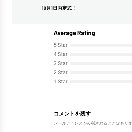
稿
10月1日内定式！
前
ナ
の
投
ビ
Average Rating
稿:
ゲ
5 Star
ー
4 Star
シ
3 Star
ョ
2 Star
ン
1 Star
コメントを残す
メールアドレスが公開されることはありま