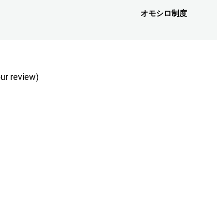
オモシロ制度
次
の
投
稿:
ur review)