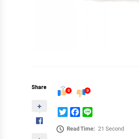
Share
0
0
Twitter
Facebook
Line
Read Time:
21 Second