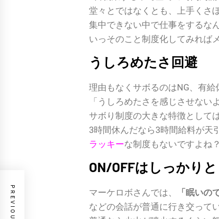
堂々とではなくとも、上手くさ
集中できない中で仕事をするな
いっそのこと制度化してみれば
うしろめたさ回避
理由もなくサボるのはNG、有給
「うしろめたさを感じさせない
サボり制度の大きな特徴として
3時間休んだなら3時間給料が天
ラッキー
な制度もないですよね
ON/OFF
はしっかりと
マーケロボさんでは、
「眠いの
などの会話が普通に行き交って