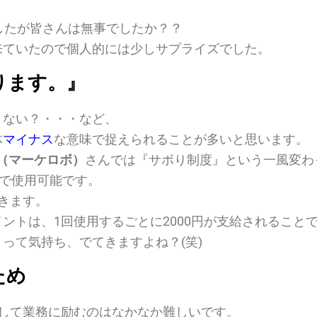
したが皆さんは無事でしたか？？
来ていたので個人的には少しサプライズでした。
ります。』
くない？・・・など、
体
マイナス
な意味で捉えられることが多いと思います。
tics（マーケロボ）
さんでは
『サボり制度』
という一風変わ
まで使用可能です。
きます。
イントは、
1回使用するごとに2000円
が支給されることで
って気持ち、でてきますよね？(笑)
ため
流して業務に励むのはなかなか難しいです。