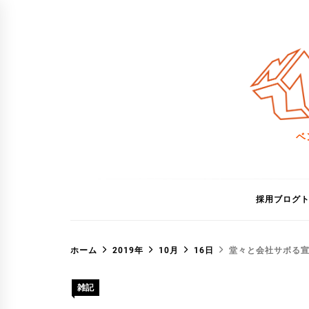
コ
ン
テ
ン
ツ
へ
ス
ベ
キ
ッ
プ
採用ブログ
ホーム
2019年
10月
16日
堂々と会社サボる
雑記