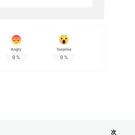
Angry
Surprise
0
%
0
%
次