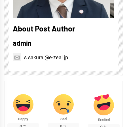
About Post Author
admin
s.sakurai@e-zeal.jp
Happy
Sad
Excited
0
%
0
%