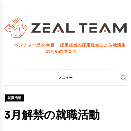
コ
ン
テ
ン
ツ
ベンチャー歴20年目 – 採用担当の採用担当による就活生
へ
のためのブログ
ス
キ
ッ
メニュー
プ
就職活動
3月解禁の就職活動