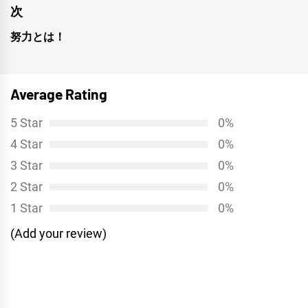
ナ
の
次
投
ビ
努力とは！
次
稿:
ゲ
の
投
ー
Average Rating
稿:
シ
5 Star
0%
ョ
4 Star
0%
ン
3 Star
0%
2 Star
0%
1 Star
0%
(Add your review)