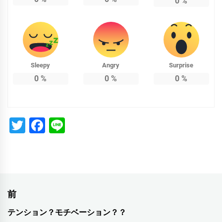
0
%
Sleepy
Angry
Surprise
0
%
0
%
0
%
Twitter
Facebook
Line
投
前
稿
テンション？モチベーション？？
前