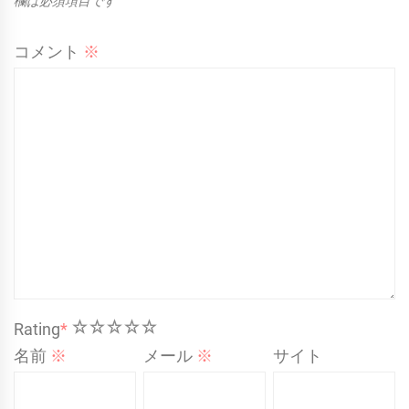
欄は必須項目です
コメント
※
1
2
3
4
5
Rating
*
名前
※
メール
※
サイト