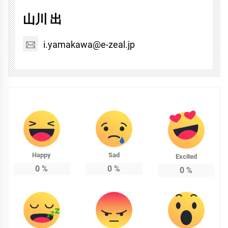
山川 出
i.yamakawa@e-zeal.jp
Happy
Sad
Excited
0
%
0
%
0
%