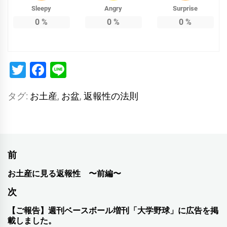
Sleepy
Angry
Surprise
0
%
0
%
0
%
Twitter
Facebook
Line
タグ:
お土産
,
お盆
,
返報性の法則
投
前
稿
お土産に見る返報性 〜前編〜
前
ナ
の
次
投
ビ
【ご報告】週刊ベースボール増刊「大学野球」に広告を掲
次
稿:
載しました。
の