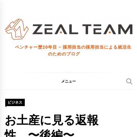
コ
ン
テ
ン
ツ
ベンチャー歴20年目 – 採用担当の採用担当による就活生
へ
のためのブログ
ス
キ
ッ
メニュー
プ
ビジネス
お土産に見る返報
性 〜後編〜