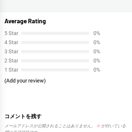
ゲ
投
ー
稿:
シ
Average Rating
ョ
5 Star
0%
ン
4 Star
0%
3 Star
0%
2 Star
0%
1 Star
0%
(Add your review)
コメントを残す
メールアドレスが公開されることはありません。
※
が付いている