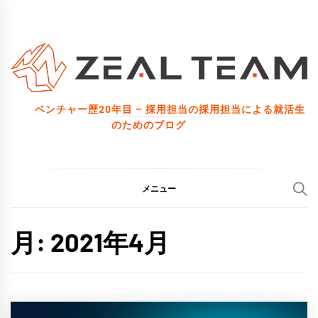
コ
ン
テ
ン
ツ
ベンチャー歴20年目 – 採用担当の採用担当による就活生
へ
のためのブログ
ス
キ
ッ
メニュー
プ
月:
2021年4月