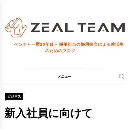
コ
ン
テ
ン
ツ
ベンチャー歴20年目 – 採用担当の採用担当による就活生
へ
のためのブログ
ス
キ
ッ
メニュー
プ
ビジネス
新入社員に向けて