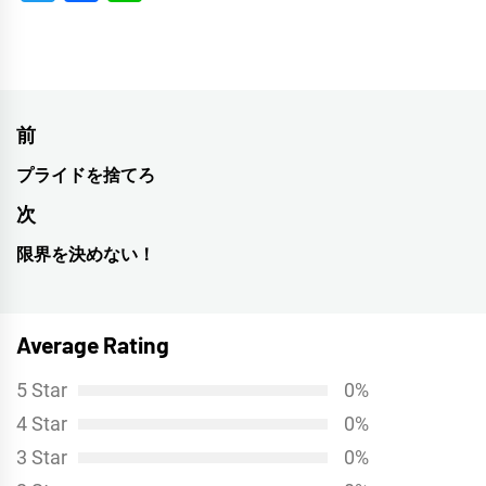
投
前
稿
プライドを捨てろ
前
ナ
の
次
投
ビ
限界を決めない！
次
稿:
ゲ
の
投
ー
Average Rating
稿:
シ
5 Star
0%
ョ
4 Star
0%
ン
3 Star
0%