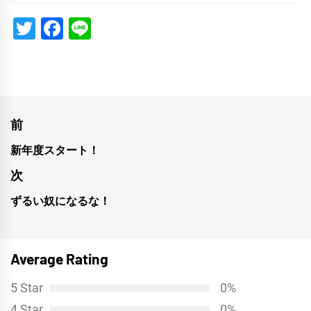
Twitter
Facebook
Line
投
前
稿
新年度スタート！
前
ナ
の
次
投
ビ
ずるい奴になるな！
次
稿:
ゲ
の
投
ー
Average Rating
稿:
シ
5 Star
0%
ョ
4 Star
0%