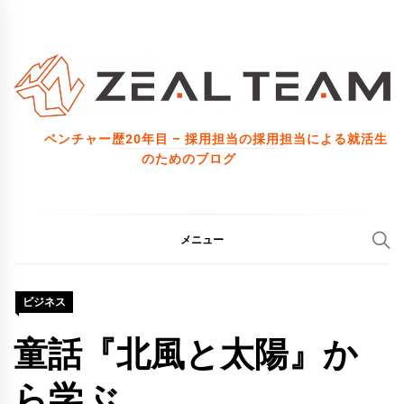
コ
ン
テ
ン
ツ
ベンチャー歴20年目 – 採用担当の採用担当による就活生
へ
のためのブログ
ス
キ
ッ
メニュー
プ
ビジネス
童話『北風と太陽』か
ら学ぶ