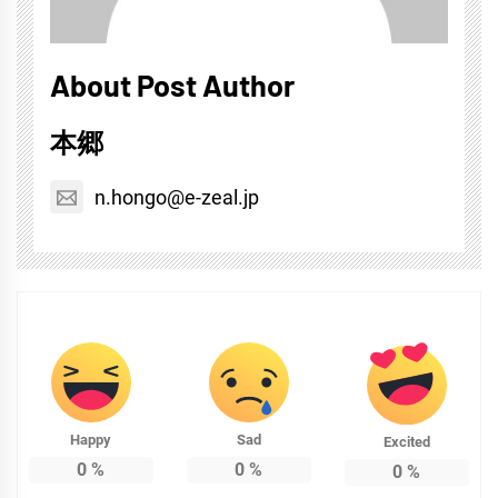
About Post Author
本郷
n.hongo@e-zeal.jp
Happy
Sad
Excited
0
%
0
%
0
%