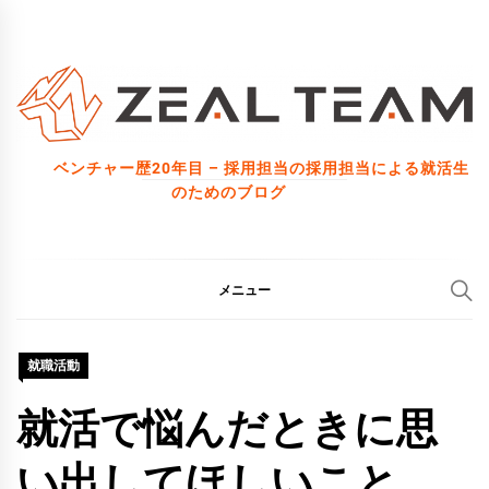
コ
ン
テ
ン
ツ
ベンチャー歴20年目 – 採用担当の採用担当による就活生
へ
のためのブログ
ス
キ
ッ
メニュー
プ
就職活動
就活で悩んだときに思
い出してほしいこと