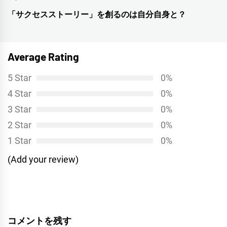
投
ビ
「サクセスストーリー」を創るのは自分自身と？
次
稿:
ゲ
の
投
ー
Average Rating
稿:
シ
5 Star
0%
ョ
4 Star
0%
ン
3 Star
0%
2 Star
0%
1 Star
0%
(Add your review)
コメントを残す