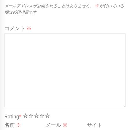
メールアドレスが公開されることはありません。
※
が付いている
欄は必須項目です
コメント
※
1
2
3
4
5
Rating
*
名前
※
メール
※
サイト