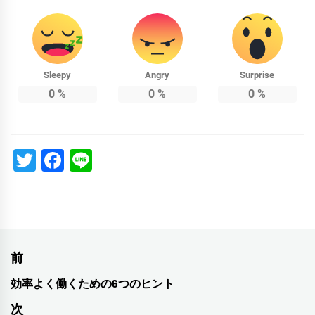
Sleepy
Angry
Surprise
0
%
0
%
0
%
Twitter
Facebook
Line
投
前
稿
効率よく働くための6つのヒント
前
ナ
の
次