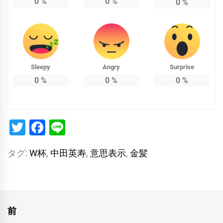
0
%
0
%
0
%
Sleepy
Angry
Surprise
0
%
0
%
0
%
Twitter
Facebook
Line
タグ:
W杯
,
中田英寿
,
意思表示
,
金髪
投
前