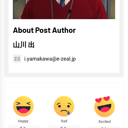
About Post Author
山川 出
i.yamakawa@e-zeal.jp
Happy
Sad
Excited