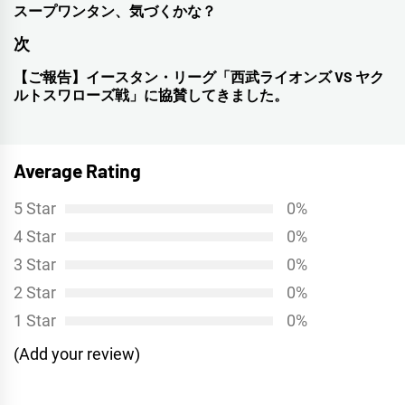
稿
スープワンタン、気づくかな？
前
ナ
の
次
投
ビ
【ご報告】イースタン・リーグ「西武ライオンズ VS ヤク
次
稿:
ルトスワローズ戦」に協賛してきました。
ゲ
の
投
ー
稿:
シ
Average Rating
ョ
5 Star
0%
ン
4 Star
0%
3 Star
0%
2 Star
0%
1 Star
0%
(Add your review)