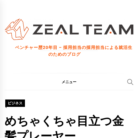
コ
ン
テ
ン
ツ
ベンチャー歴20年目 – 採用担当の採用担当による就活生
へ
のためのブログ
ス
キ
ッ
メニュー
プ
ビジネス
めちゃくちゃ目立つ金
髪プレーヤー