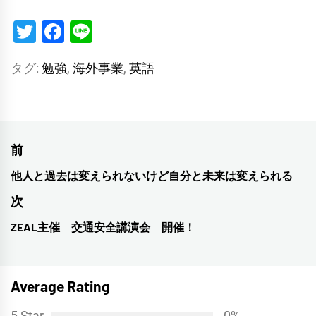
Twitter
Facebook
Line
タグ:
勉強
,
海外事業
,
英語
投
前
稿
他人と過去は変えられないけど自分と未来は変えられる
前
ナ
の
次
投
ビ
ZEAL主催 交通安全講演会 開催！
次
稿:
ゲ
の
投
ー
Average Rating
稿:
シ
5 Star
0%