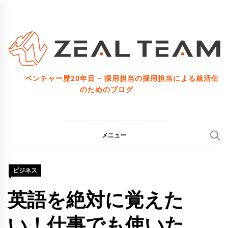
コ
ン
テ
ン
ツ
ベンチャー歴20年目 – 採用担当の採用担当による就活生
へ
のためのブログ
ス
キ
ッ
メニュー
プ
ビジネス
英語を絶対に覚えた
い！仕事でも使いた