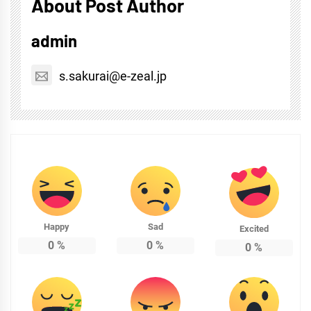
About Post Author
admin
s.sakurai@e-zeal.jp
Happy
Sad
Excited
0
%
0
%
0
%