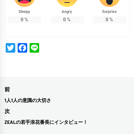
Sleepy
Angry
Surprise
0
%
0
%
0
%
Twitter
Facebook
Line
投
前
稿
1人1人の意識の大切さ
前
ナ
の
次
投
ビ
ZEALの若手浪花番長にインタビュー！
次
稿:
ゲ
の