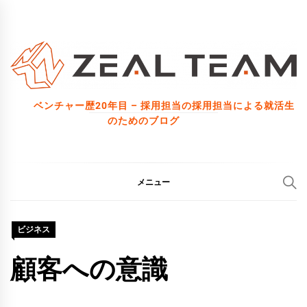
コ
ン
テ
ン
ツ
ベンチャー歴20年目 – 採用担当の採用担当による就活生
へ
のためのブログ
ス
キ
ッ
メニュー
プ
ビジネス
顧客への意識