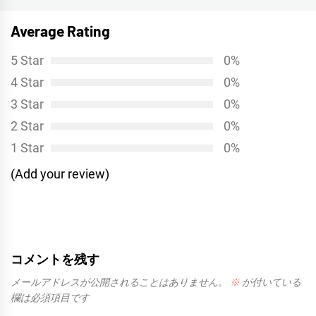
投
ー
Average Rating
稿:
シ
5 Star
0%
ョ
4 Star
0%
ン
3 Star
0%
2 Star
0%
1 Star
0%
(Add your review)
コメントを残す
メールアドレスが公開されることはありません。
※
が付いている
欄は必須項目です