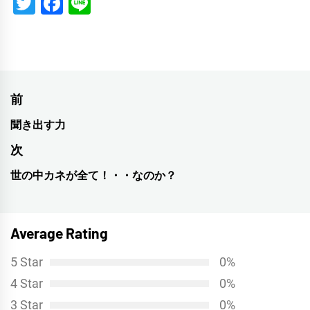
Twitter
Facebook
Line
投
前
稿
聞き出す力
前
ナ
の
次
投
ビ
世の中カネが全て！・・なのか？
次
稿:
ゲ
の
投
ー
Average Rating
稿:
シ
5 Star
0%
ョ
4 Star
0%
ン
3 Star
0%