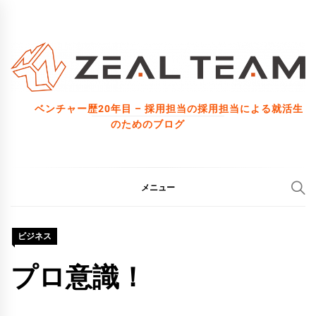
コ
ン
テ
ン
ツ
ベンチャー歴20年目 – 採用担当の採用担当による就活生
へ
のためのブログ
ス
キ
ッ
メニュー
プ
ビジネス
プロ意識！